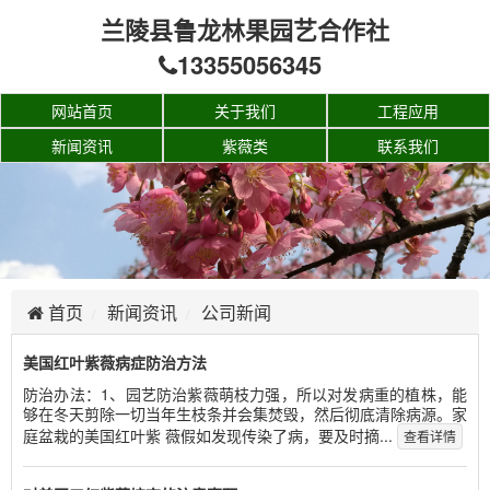
兰陵县鲁龙林果园艺合作社
13355056345
网站首页
关于我们
工程应用
新闻资讯
紫薇类
联系我们
首页
新闻资讯
公司新闻
美国红叶紫薇病症防治方法
防治办法：1、园艺防治紫薇萌枝力强，所以对发病重的植株，能
够在冬天剪除一切当年生枝条并会集焚毁，然后彻底清除病源。家
庭盆栽的美国红叶紫 薇假如发现传染了病，要及时摘...
查看详情