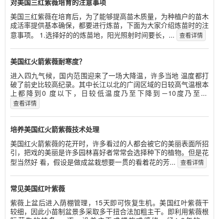
对美国三红紫薇培育的注意事项
美国三红紫薇在培育后，为了能够提高苗木质量，为种植户的苗木
成活率提供基本确保，都要进行炼苗，下面为大家介绍炼苗时的注
意事项。 1.选择好的的炼苗地，阳光照射时间要长，...
查看详情
美国红火箭紫薇耐寒度？
进入四九气候，国内范围迎来了一场大降温，许多当地 温度都打
破了前史比较高纪录。其中长江以北的广阔区域的日较高气温根本
上都降到0 度以下，日较低温度乃至下降到－10度乃至...
查看详情
培养美国红火箭紫薇技术处理
美国红火箭紫薇的花开时，许多看过的人都会被它的美丽表面所招
引，把戏的美丽是许多园林喜好者常常会选择种下的植物。但是花
型当然好 看，假设是做成盆栽想要一贯的看着花的芳...
查看详情
常见美国红叶紫薇
紫薇上盆后进入荫棚管理，15天即可恢复生机。美国红叶紫薇干
较细，因此小苗制盆景多采取多干扭合法加粗主干。即利用紫薇根