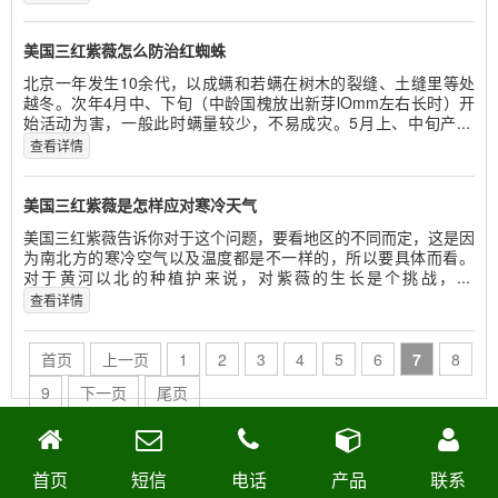
美国三红紫薇怎么防治红蜘蛛
北京一年发生10余代，以成螨和若螨在树木的裂缝、土缝里等处
越冬。次年4月中、下旬（中龄国槐放出新芽lOmm左右长时）开
始活动为害，一般此时螨量较少，不易成灾。5月上、中旬产...
查看详情
美国三红紫薇是怎样应对寒冷天气
美国三红紫薇告诉你对于这个问题，要看地区的不同而定，这是因
为南北方的寒冷空气以及温度都是不一样的，所以要具体而看。
对于黄河以北的种植护来说，对紫薇的生长是个挑战，...
查看详情
首页
上一页
1
2
3
4
5
6
7
8
9
下一页
尾页
首页
短信
电话
产品
联系