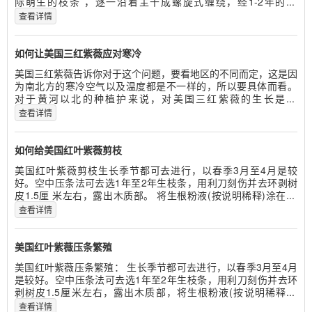
际萌生的枝条 ，逐一沿着主干成螺旋式缠绕，经1-2年的...
查看详情
如何让美国三红紫薇应对寒冷
美国三红紫薇告诉你对于这个问题，要看地区的不同而定，这是因
为南北方的寒冷空气以及温度都是不一样的，所以要具体而看。
对于黄河以北的种植护来说，对美国三红紫薇的生长是...
查看详情
如何给美国红叶紫薇剪枝
美国红叶紫薇剪枝生长季节都可去进行，以春季3月至4月是较
好。空中压条法可去选1年至2年生枝条，用利刀刻伤并去环剥树
皮1.5厘 米左右，露出木质部。 将生根粉液(按说明稀释)涂在...
查看详情
美国红叶紫薇压条繁殖
美国红叶紫薇压条繁殖： 生长季节都可去进行，以春季3月至4月
是较好。空中压条法可去选1年至2年生枝条，用利刀刻伤并去环
剥树皮1.5厘米左右，露出木质部，将生根粉液(按说明稀释...
查看详情