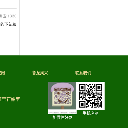
 点击:1330
月的下旬和
应用
鲁龙风采
联系我们
红宝石甜苹
手机浏览
加微信好友