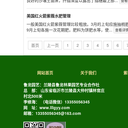
良好的沙壤土苗床，扦插深度以露出了插穗最上部...
查看
美国红火箭紫薇水肥管理
一般美国红火箭紫薇管理比较粗放。3月的上旬应施抽梢
9月上旬各施一次花期肥，肥料为饼肥水等，使...
查看详
首页
上一页
1
2
3
4
5
6
网站首页
关于我们
紫
鲁龙园艺：兰陵县鲁龙林果园艺专业合作社
总 部： 山东省临沂市兰陵县大仲村镇林官庄
村北500米
李修海： （电话微信）13355056345
网 址：www.lllgyy.com
邮箱：13355056345@163.com