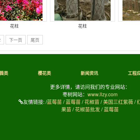
花柱
花柱
2
下一页
尾页
薇类
樱花类
新闻资讯
工程
更多详情，请访问我们的专业网站：
枣树网站：
www.llzy.com
友情链接:
/
蓝莓苗
/
蓝莓苗
/
花椒苗
/
美国三红紫薇
/
果苗
/
花椒苗批发
/
蓝莓苗