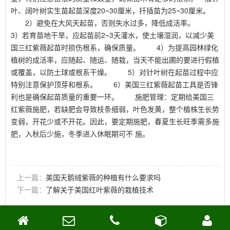
叶、阔叶树实生苗起苗深度20~30厘米，扦插苗为25~30厘米。
2）避免在大风天起苗，否则失水过多，降低成活率。
3）若育苗地干旱，应起苗前2~3天灌水，使土壤湿润，以减少美
国三红紫薇起苗时损伤根系，确保质量。 4）为提高园林绿化
植树的成活率，应随起、随运、随栽，当天不能出圃的要进行假植
或覆盖，以防土球或根系干燥。 5）对针叶树在起苗过程中应
特别注意保护顶芽和根系。 6）美国三红紫薇起苗工具是否锋
利也是确保起苗质量的重要一环。 施肥管理：定期给美国三
红紫薇施肥，若缺肥会导致枝条细弱，叶色发黄，整个植株生长势
变弱，开花少或不开花。因此，要定期施肥，春夏生长旺季需多施
肥，入秋后少施，冬季进入休眠期可不 施。
上一篇：
美国天鹅绒紫薇的种植有什么要求吗
下一篇：
了解关于美国红叶紫薇的栽植技术